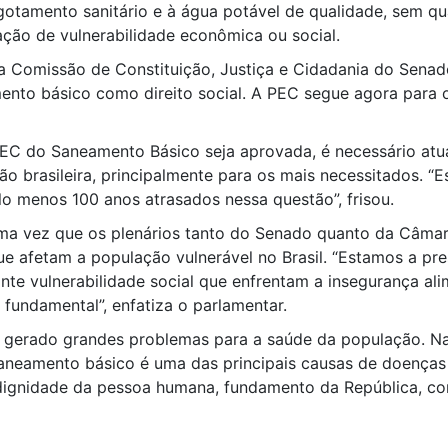
gotamento sanitário e à água potável de qualidade, sem qu
ação de vulnerabilidade econômica ou social.
, a Comissão de Constituição, Justiça e Cidadania do Sen
amento básico como direito social. A PEC segue agora para
PEC do Saneamento Básico seja aprovada, é necessário atua
o brasileira, principalmente para os mais necessitados. 
o menos 100 anos atrasados nessa questão”, frisou.
uma vez que os plenários tanto do Senado quanto da Câm
ue afetam a população vulnerável no Brasil. “Estamos a pre
nte vulnerabilidade social que enfrentam a insegurança ali
fundamental”, enfatiza o parlamentar.
 gerado grandes problemas para a saúde da população. Nas 
 saneamento básico é uma das principais causas de doenças
 dignidade da pessoa humana, fundamento da República, conf