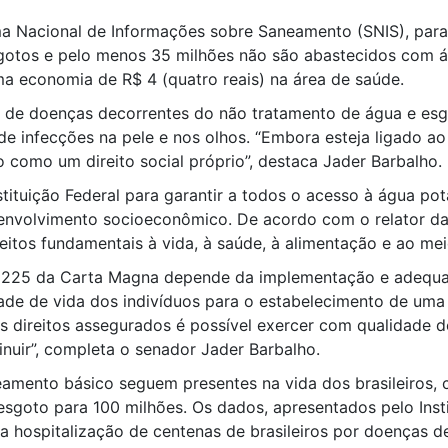
ema Nacional de Informações sobre Saneamento (SNIS), para
gotos e pelo menos 35 milhões não são abastecidos com ág
a economia de R$ 4 (quatro reais) na área de saúde.
e de doenças decorrentes do não tratamento de água e esgo
m de infecções na pele e nos olhos. “Embora esteja ligado 
o como um direito social próprio”, destaca Jader Barbalho.
stituição Federal para garantir a todos o acesso à água p
esenvolvimento socioeconômico. De acordo com o relator da
eitos fundamentais à vida, à saúde, à alimentação e ao me
art. 225 da Carta Magna depende da implementação e adeq
idade de vida dos indivíduos para o estabelecimento de um
direitos assegurados é possível exercer com qualidade d
nuir”, completa o senador Jader Barbalho.
eamento básico seguem presentes na vida dos brasileiros,
esgoto para 100 milhões. Os dados, apresentados pelo Insti
hospitalização de centenas de brasileiros por doenças de