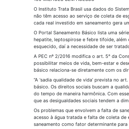
O Instituto Trata Brasil usa dados do Sist
não têm acesso ao serviço de coleta de es
cada real investido em saneamento gera um
O Portal Saneamento Básico lista uma séri
hepatite, leptospirose e febre tifoide, alé
esquecido, daí a necessidade de ser tratad
A PEC nº 2/2016 modifica o art. 5° da Con
possibilitar meios de vida, bem-estar e d
básico relaciona-se diretamente com os dir
“A ‘sadia qualidade de vida’ prevista no 
básico. Os direitos sociais buscam a qual
do tempo de maneira harmônica. Com esses 
que as desigualdades sociais tendem a dimi
Os problemas que envolvem a falta de san
acesso à água tratada e falta de coleta de 
saneamento como fator determinante para a 