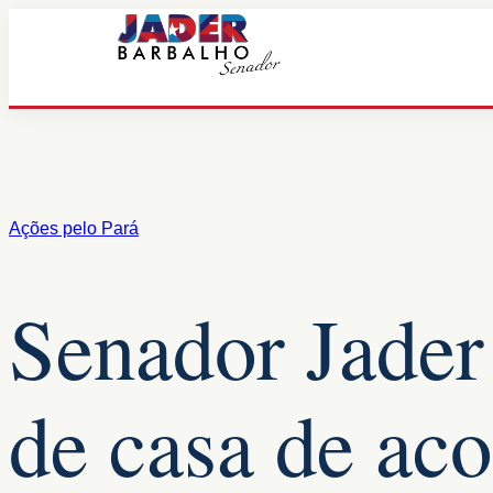
Pular
para
o
conteúdo
Ações pelo Pará
Senador Jader
de casa de ac