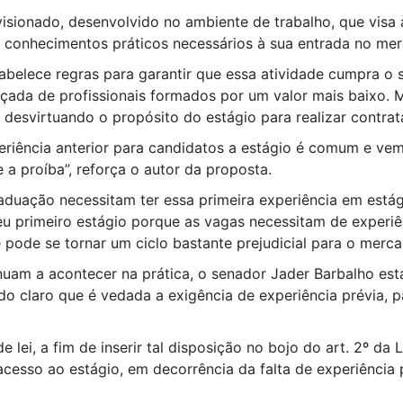
visionado, desenvolvido no ambiente de trabalho, que visa
os conhecimentos práticos necessários à sua entrada no mer
abelece regras para garantir que essa atividade cumpra o 
çada de profissionais formados por um valor mais baixo. Ma
esvirtuando o propósito do estágio para realizar contrata
eriência anterior para candidatos a estágio é comum e ve
ue a proíba”, reforça o autor da proposta.
aduação necessitam ter essa primeira experiência em estág
u primeiro estágio porque as vagas necessitam de experiên
 pode se tornar um ciclo bastante prejudicial para o merca
uam a acontecer na prática, o senador Jader Barbalho está
do claro que é vedada a exigência de experiência prévia, 
e lei, a fim de inserir tal disposição no bojo do art. 2º da 
 acesso ao estágio, em decorrência da falta de experiência