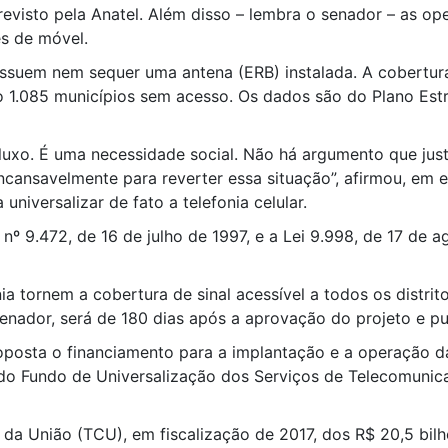
previsto pela Anatel. Além disso – lembra o senador – as o
és de móvel.
possuem nem sequer uma antena (ERB) instalada. A cobertu
o 1.085 municípios sem acesso. Os dados são do Plano Est
 luxo. É uma necessidade social. Não há argumento que jus
 incansavelmente para reverter essa situação”, afirmou, em 
niversalizar de fato a telefonia celular.
s nº 9.472, de 16 de julho de 1997, e a Lei 9.998, de 17 de 
a tornem a cobertura de sinal acessível a todos os distrit
ador, será de 180 dias após a aprovação do projeto e pub
posta o financiamento para a implantação e a operação da
 do Fundo de Universalização dos Serviços de Telecomunica
da União (TCU), em fiscalização de 2017, dos R$ 20,5 bilh