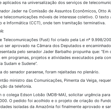
e aplicados na universalização dos serviços de telecomuni
senador Jader na Comissão de Assuntos Econômicos, Otto Al
 de telecomunicações móveis de interesse coletivo. O tex
o e Informática (CCT), onde tem tramitação terminativa.
R:
 Telecomunicações (Fust) foi criado pela Lei nº 9.998/200
 Ao ser aprovado na Câmara dos Deputados e encaminhado 
presentada pelo senador Jader Barbalho propunha que: “Em 
s em programas, projetos e atividades executados pela con
la Sudam e Sudene”.
 do senador paraense, foram rejeitadas no plenário.
tão ministro das Comunicações, Pimenta da Veiga, requer
ção da telefonia.
o colega Edson Lobão (MDB-MA), solicitar urgência para q
00. O pedido foi acolhido e o projeto de criação do Fund
nidades isoladas da Amazônia foi finalmente aprovado e sa