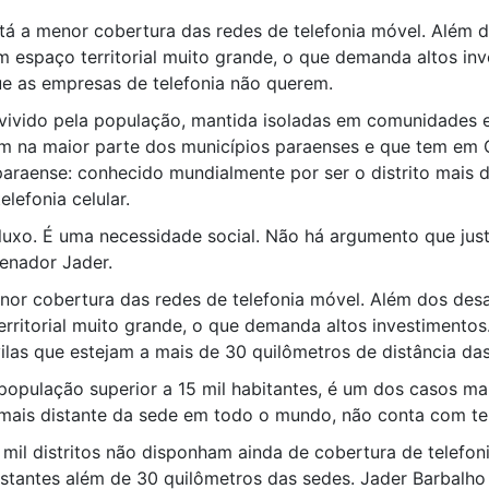
tá a menor cobertura das redes de telefonia móvel. Além d
 espaço territorial muito grande, o que demanda altos in
que as empresas de telefonia não querem.
 vivido pela população, mantida isoladas em comunidades e
am na maior parte dos municípios paraenses e que tem em 
araense: conhecido mundialmente por ser o distrito mais 
lefonia celular.
 luxo. É uma necessidade social. Não há argumento que jus
senador Jader.
nor cobertura das redes de telefonia móvel. Além dos desa
ritorial muito grande, o que demanda altos investimentos.
las que estejam a mais de 30 quilômetros de distância das
população superior a 15 mil habitantes, é um dos casos ma
mais distante da sede em todo o mundo, não conta com tele
0 mil distritos não disponham ainda de cobertura de telefon
distantes além de 30 quilômetros das sedes. Jader Barbalho