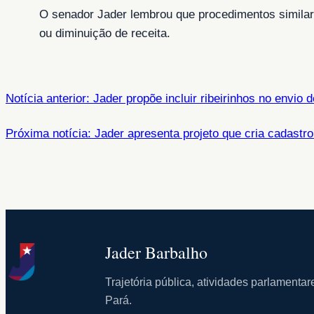
O senador Jader lembrou que procedimentos similar
ou diminuição de receita.
Notícia anterior: Jader propõe incluir ribeirinhos no envio
Próxima notícia: Jader apresenta projeto que cria cadastro
Jader Barbalho
Trajetória pública, atividades parlament
Pará.