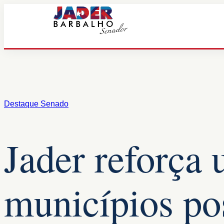
Pular
para
o
conteúdo
Destaque Senado
Jader reforça 
municípios po