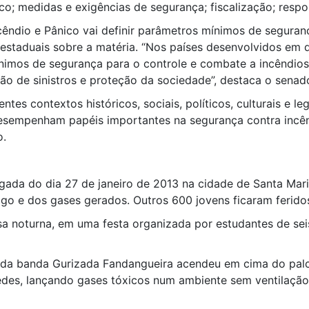
sco; medidas e exigências de segurança; fiscalização; respon
ndio e Pânico vai definir parâmetros mínimos de seguranç
 estaduais sobre a matéria. “Nos países desenvolvidos em
imos de segurança para o controle e combate a incêndios
 de sinistros e proteção da sociedade”, destaca o senado
ntes contextos históricos, sociais, políticos, culturais e l
desempenham papéis importantes na segurança contra incênd
o.
ada do dia 27 de janeiro de 2013 na cidade de Santa Maria
o e dos gases gerados. Outros 600 jovens ficaram feridos
a noturna, em uma festa organizada por estudantes de seis
da banda Gurizada Fandangueira acendeu em cima do palco
edes, lançando gases tóxicos num ambiente sem ventilaçã