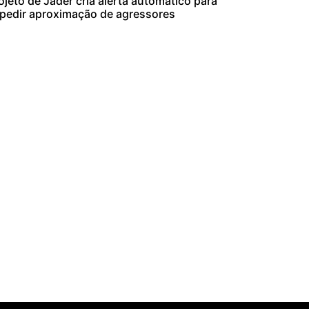
ojeto de Jader cria alerta automático para
pedir aproximação de agressores