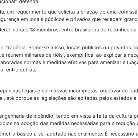
cional”, defende.
da, um requerimento que solicita a criação de uma comissã
egurança em locais públicos e privados que recebem grand
ral indique 18 membros, entre brasileiros de reconhecida 
vel tragédia. Some-se a isso, locais públicos ou privados
 reúnem milhares de fiéis”, exemplifica, ao explicar a nec
elaboradas normas e medidas efetivas para amenizar situaç
o, entre outros.
repâncias legais e normativas incompletas, objetivando pad
al, até porque as legislações são editadas pelos estados e 
engenharia de incêndio, tendo em vista a falta da cultura p
cípios na adoção das medidas necessárias para a redução d
metro básico a ser adotado nacionalmente. É necessário a