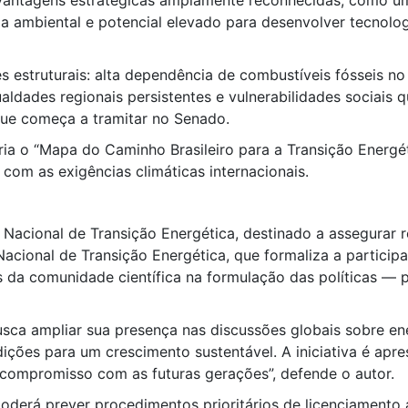
e vantagens estratégicas amplamente reconhecidas, como um
a ambiental e potencial elevado para desenvolver tecnolog
es estruturais: alta dependência de combustíveis fósseis no 
ldades regionais persistentes e vulnerabilidades sociais q
 que começa a tramitar no Senado.
ria o “Mapa do Caminho Brasileiro para a Transição Energé
 com as exigências climáticas internacionais.
Nacional de Transição Energética, destinado a assegurar r
 Nacional de Transição Energética, que formaliza a partici
es da comunidade científica na formulação das políticas —
sca ampliar sua presença nas discussões globais sobre ene
ições para um crescimento sustentável. A iniciativa é apr
compromisso com as futuras gerações”, defende o autor.
erá prever procedimentos prioritários de licenciamento a