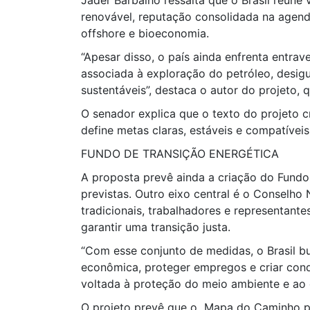
Jader Barbalho ressalta que o Brasil reún
renovável, reputação consolidada na agend
offshore e bioeconomia.
“Apesar disso, o país ainda enfrenta entrav
associada à exploração do petróleo, desigua
sustentáveis”, destaca o autor do projeto,
O senador explica que o texto do projeto c
define metas claras, estáveis e compatíveis
FUNDO DE TRANSIÇÃO ENERGÉTICA
A proposta prevê ainda a criação do Fundo 
previstas. Outro eixo central é o Conselho
tradicionais, trabalhadores e representant
garantir uma transição justa.
“Com esse conjunto de medidas, o Brasil bu
econômica, proteger empregos e criar cond
voltada à proteção do meio ambiente e ao 
O projeto prevê que o Mapa do Caminho pod