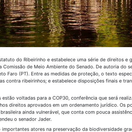
statuto do Ribeirinho e estabelece uma série de direitos e 
 da Comissão de Meio Ambiente do Senado. De autoria do s
to Faro (PT). Entre as medidas de proteção, o texto especi
sas contra ribeirinhos; e estabelece disposições finais e tra
stão voltadas para a COP30, conferência que será realiza
inhos direitos aprovados em um ordenamento jurídico. Os po
rasileira ainda vulnerável, que conta com pouca assistên
fendeu o senador Jader.
o importantes atores na preservação da biodiversidade gra