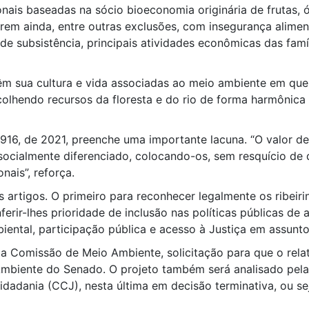
ais baseadas na sócio bioeconomia originária de frutas, ól
frem ainda, entre outras exclusões, com insegurança alime
a de subsistência, principais atividades econômicas das fam
têm sua cultura e vida associadas ao meio ambiente em que
, colhendo recursos da floresta e do rio de forma harmôni
.916, de 2021, preenche uma importante lacuna. “O valor de
socialmente diferenciado, colocando-os, sem resquício de d
nais”, reforça.
s artigos. O primeiro para reconhecer legalmente os ribeir
ferir-lhes prioridade de inclusão nas políticas públicas 
biental, participação pública e acesso à Justiça em assunt
 Comissão de Meio Ambiente, solicitação para que o relat
mbiente do Senado. O projeto também será analisado pela
idadania (CCJ), nesta última em decisão terminativa, ou s