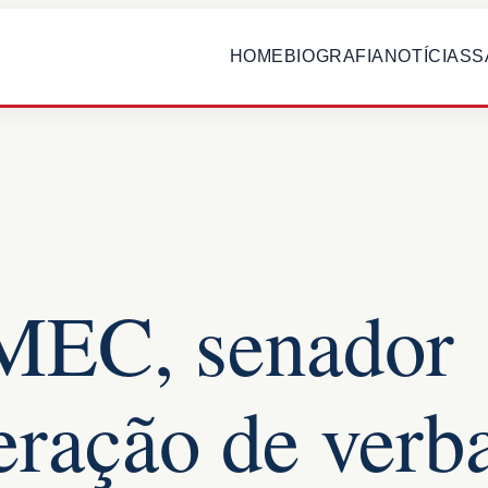
HOME
BIOGRAFIA
NOTÍCIAS
S
 MEC, senador
eração de verb