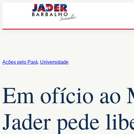
Pular
para
o
conteúdo
Ações pelo Pará
, 
Universidade
Em ofício ao
Jader pede lib