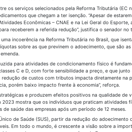
ntre os serviços selecionados pela Reforma Tributária (EC 
dicamentos que chegam a ter isenção. “Apesar de estarem
 Atividades Econômicas – CNAE e na Lei Geral do Esporte, 
ra receberem a referida redução”, justifica o senador no 
ar uma incoerência na Reforma Tributária no Brasil, que isen
alíquotas sobre as que previnem o adoecimento, que são 
a emenda.
uzida para atividades de condicionamento físico é fundame
lasses C e D, com forte sensibilidade a preço, e que junt
 redução de custos com tributos impacta diretamente na p
ia, porém baixo impacto frente à economia”, reforça.
stratégicas e produzem efeitos positivos na qualidade de 
 2023 mostra que os indivíduos que praticam atividades f
s de saúde das empresas após um período de 12 meses.
Único de Saúde (SUS), partir da redução do adoecimento 
veis. Em todo o mundo, é crescente a visão sobre a impor