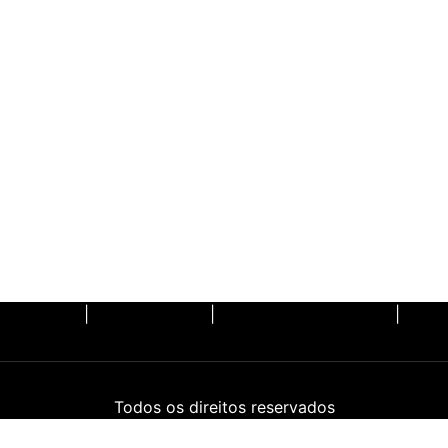
NOTÍCIAS
BIOGRAFIA
SALA DE IMPRENSA
WH
Todos os direitos reservados