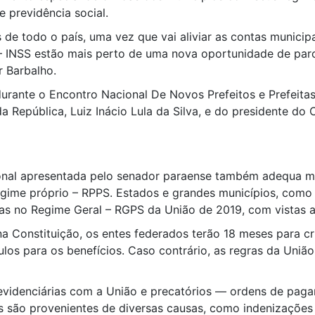
e previdência social.
s de todo o país, uma vez que vai aliviar as contas munici
l – INSS estão mais perto de uma nova oportunidade de p
r Barbalho.
rante o Encontro Nacional De Novos Prefeitos e Prefeitas,
 República, Luiz Inácio Lula da Silva, e do presidente do
onal apresentada pelo senador paraense também adequa mu
egime próprio – RPPS. Estados e grandes municípios, como
o Regime Geral – RGPS da União de 2019, com vistas a bu
a Constituição, os entes federados terão 18 meses para c
los para os benefícios. Caso contrário, as regras da Uniã
revidenciárias com a União e precatórios — ordens de paga
as são provenientes de diversas causas, como indenizações