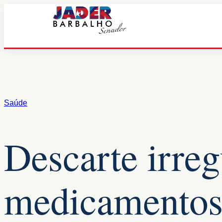
Pular
para
o
conteúdo
Saúde
Descarte irreg
medicamentos