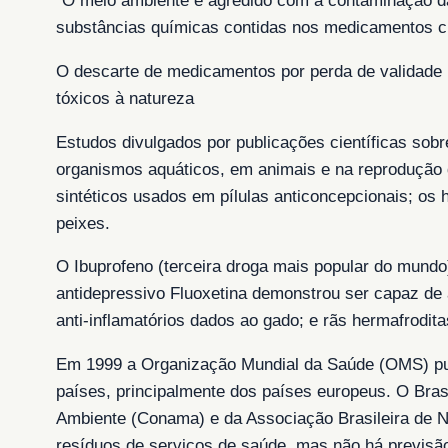
“O meio ambiente é agredido com a contaminação da
substâncias químicas contidas nos medicamentos ch
O descarte de medicamentos por perda de validade 
tóxicos à natureza
Estudos divulgados por publicações científicas so
organismos aquáticos, em animais e na reprodução 
sintéticos usados em pílulas anticoncepcionais; o
peixes.
O Ibuprofeno (terceira droga mais popular do mundo
antidepressivo Fluoxetina demonstrou ser capaz de 
anti-inflamatórios dados ao gado; e rãs hermafrodi
Em 1999 a Organização Mundial da Saúde (OMS) publ
países, principalmente dos países europeus. O Bras
Ambiente (Conama) e da Associação Brasileira de 
resíduos de serviços de saúde, mas não há previsã