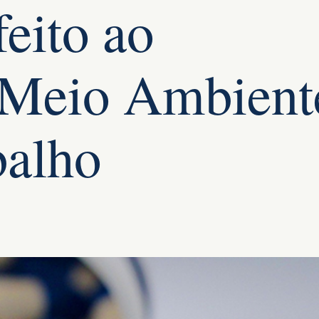
eito ao
o Meio Ambient
balho