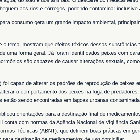
 água, do solo e dos animais. O descarte do medicamento 
eguem aos rios e córregos, podendo contaminar inclusive a
para consumo gera um grande impacto ambiental, principalm
bre o tema, mostram que efeitos tóxicos dessas substância
de uma forma geral. Já foram identificados peixes com cara
s hormônios são capazes de causar alterações sexuais, com
) foi capaz de alterar os padrões de reprodução de peixes
alterar o comportamento dos peixes na fuga de predadores.
tas estão sendo encontradas em lagoas urbanas contaminada
icou orientações para a destinação final de medicamentos
il conta com normas da Agência Nacional de Vigilância Sani
Normas Técnicas (ABNT), que definem boas práticas em ge
o para destinação de medicamentos de uso domiciliar.