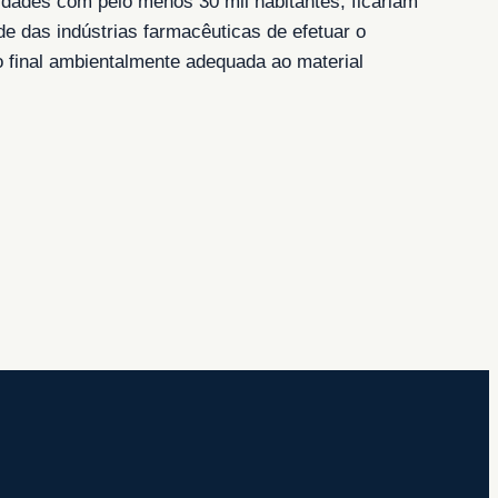
idades com pelo menos 30 mil habitantes, ficariam
 das indústrias farmacêuticas de efetuar o
 final ambientalmente adequada ao material