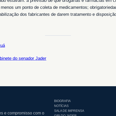
sado estavam: a previsão de que drogarias e farmácias em c
 menos um ponto de coleta de medicamentos; obrigatoriedade
ilização dos fabricantes de darem tratamento e disposição
ruá
abinete do senador Jader
BIOGRAFIA
NOTÍCIAS
SALA DE IMPRENSA
ares e compromisso com o
GIBI DO JADER