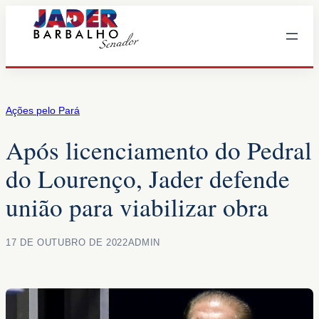
Pular
para
o
conteúdo
Ações pelo Pará
Após licenciamento do Pedral
do Lourenço, Jader defende
união para viabilizar obra
17 DE OUTUBRO DE 2022
ADMIN