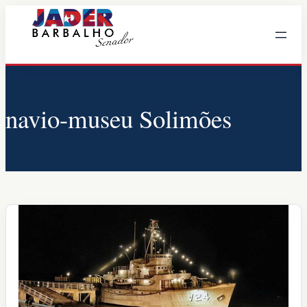
Pular
para
o
conteúdo
navio-museu Solimões